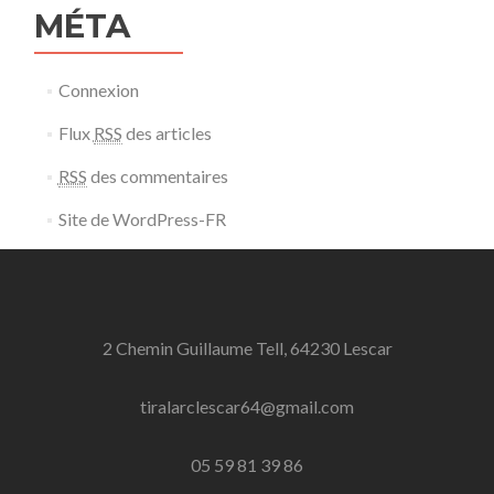
MÉTA
Connexion
Flux
RSS
des articles
RSS
des commentaires
Site de WordPress-FR
2 Chemin Guillaume Tell, 64230 Lescar
tiralarclescar64@gmail.com
05 59 81 39 86