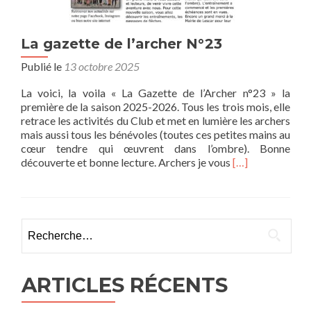
La gazette de l’archer N°23
Publié le
13 octobre 2025
La voici, la voila « La Gazette de l’Archer n°23 » la
première de la saison 2025-2026. Tous les trois mois, elle
retrace les activités du Club et met en lumière les archers
mais aussi tous les bénévoles (toutes ces petites mains au
cœur tendre qui œuvrent dans l’ombre). Bonne
En
découverte et bonne lecture. Archers je vous
[…]
savoir
plus
surLa
gazette
Rechercher :
de
l’archer
N°23
ARTICLES RÉCENTS