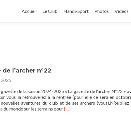
Aller au contenu principal
Accueil
Le Club
Handi-Sport
Photos
Vidéos
 de l’archer n°22
et 2025
e gazette de la saison 2024-2025 « La gazette de l’archer N°22 » av
sûr vous la retrouverez à la rentrée (pour elle ce sera en octobr
 nouvelles aventures du club et de ses archers (vous).N’oubliez
En
ra du monde sur les terrains pour
[…]
savoir
plus
surLa