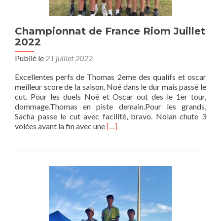
Championnat de France Riom Juillet
2022
Publié le
21 juillet 2022
Excellentes perfs de Thomas 2eme des qualifs et oscar
meilleur score de la saison. Noé dans le dur mais passé le
cut. Pour les duels Noé et Oscar out des le 1er tour,
dommage.Thomas en piste demain.Pour les grands,
Sacha passe le cut avec facilité, bravo. Nolan chute 3
En
volées avant la fin avec une
[…]
savoir
plus
surChampionnat
de
France
Riom
Juillet
2022