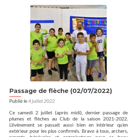
Régional
TAE
DRJ
(2
et
3/07/2022)
Passage de flèche (02/07/2022)
Publié le
4 juillet 2022
Ce samedi 2 juillet (après midi), dernier passage de
plumes et flèches au Club de la saison 2021-2022.
L’évènement se passait aussi bien en intérieur qu’en
extérieur pour les plus confirmés. Bravo à tous, archers,
parents, bénévoles et organisateurs pour ce beau